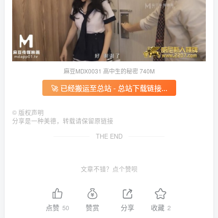
麻豆MDX0031 高中生的秘密 740M
🚀 已经搬运至总站 - 总站下载链接...
©
版权声明
分享是一种美德，转载请保留原链接
THE END
文章不错？点个赞呗
点赞
赞赏
分享
收藏
50
2