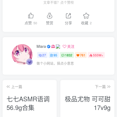
文章不错？点个赞呗
点赞
赞赏
分享
收藏
50
2
Miara
关注
27
95
1832
761
555W+
做个小网站，搞点小意思
上一篇
下一篇
七七ASMR语调
极品尤物 可可甜
56.9g合集
17v9g