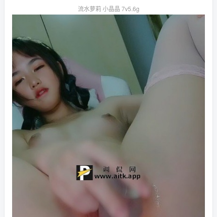
流水萝莉 小晶晶 7v5.6g