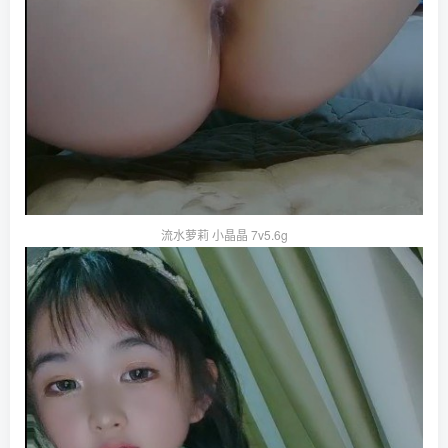
流水萝莉 小晶晶 7v5.6g