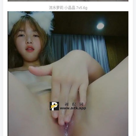
流水萝莉 小晶晶 7v5.6g