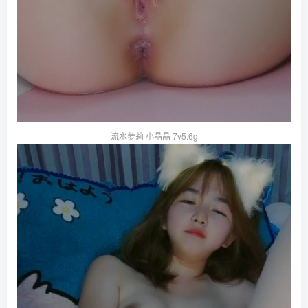
流水萝莉 小晶晶 7v5.6g