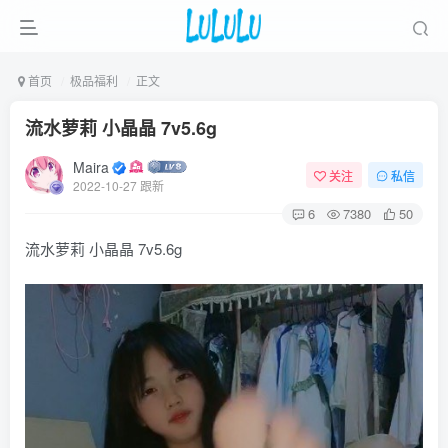
首页
极品福利
正文
流水萝莉 小晶晶 7v5.6g
Maira
关注
私信
2022-10-27 跟新
6
7380
50
流水萝莉 小晶晶 7v5.6g