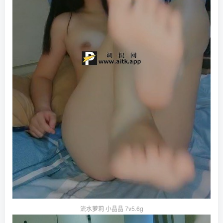
流水萝莉 小晶晶 7v5.6g