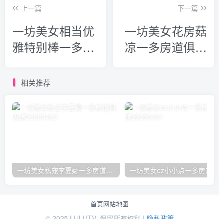
上一篇
下一篇
一坊美女相当优
一坊美女花房菇
雅特别棒一多房
凉一多房道俱大
道俱大绣
绣20200710
20200710
相关推荐
一坊美女私宠李夏娜一多房道俱大绣20200402
首页
网站地图
© 2025 LULUTV. 保留所有权利 |
隐私政策