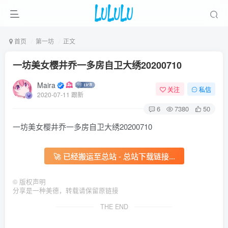
首页
第一坊
正文
一坊美女樱井乔一多房自卫大绣20200710
Maira
关注
私信
2020-07-11 跟新
6
7380
50
一坊美女樱井乔一多房自卫大绣20200710
🚀 已经搬运至总站 - 总站下载链接...
©
版权声明
分享是一种美德，转载请保留原链接
THE END