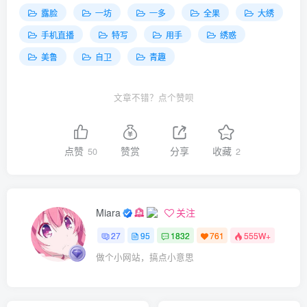
露脸
一坊
一多
全果
大绣
手机直播
特写
用手
绣惑
美鲁
自卫
青趣
文章不错？点个赞呗
点赞
赞赏
分享
收藏
50
2
Miara
关注
27
95
1832
761
555W+
做个小网站，搞点小意思