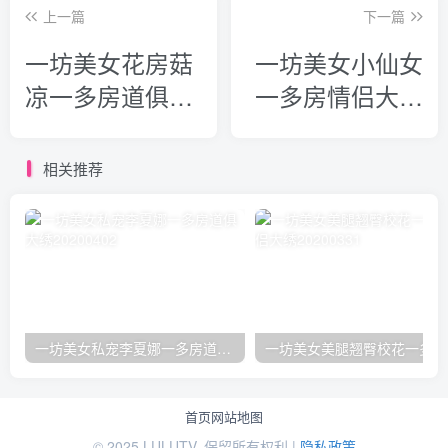
上一篇
下一篇
一坊美女花房菇
一坊美女小仙女
凉一多房道俱大
一多房情侣大绣
绣20200719
20200719
相关推荐
一坊美女私宠李夏娜一多房道俱大绣20200402
一
首页
网站地图
© 2025 LULUTV. 保留所有权利 |
隐私政策