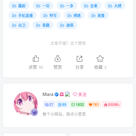
露脸
一坊
一多
全果
大绣
手机直播
特写
绣惑
美鲁
自卫
青趣
道俱
文章不错？点个赞呗
点赞
赞赏
分享
收藏
50
2
Miara
关注
27
95
1832
761
555W+
做个小网站，搞点小意思