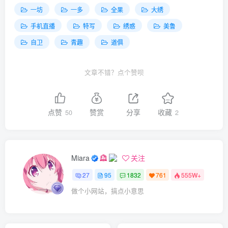
一坊
一多
全果
大绣
手机直播
特写
绣惑
美鲁
自卫
青趣
道俱
文章不错？点个赞呗
点赞
赞赏
分享
收藏
50
2
Miara
关注
27
95
1832
761
555W+
做个小网站，搞点小意思