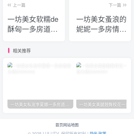
上一篇
下一篇
一坊美女软糯de
一坊美女蚤浪的
酥匈一多房道俱
妮妮一多房情侣
大绣20200726
大绣20200726
相关推荐
一坊美女私宠李夏娜一多房道俱大绣20200402
一
首页
网站地图
© 2025 LULUTV. 保留所有权利 |
隐私政策