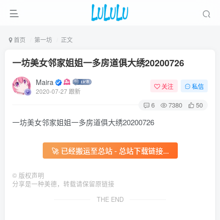
首页
第一坊
正文
一坊美女邻家姐姐一多房道俱大绣20200726
Maira
关注
私信
2020-07-27 跟新
6
7380
50
一坊美女邻家姐姐一多房道俱大绣20200726
🚀 已经搬运至总站 - 总站下载链接...
©
版权声明
分享是一种美德，转载请保留原链接
THE END