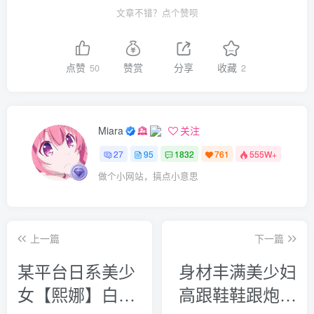
文章不错？点个赞呗
点赞
赞赏
分享
收藏
50
2
Miara
关注
27
95
1832
761
555W+
做个小网站，搞点小意思
上一篇
下一篇
某平台日系美少
身材丰满美少妇
女【熙娜】白虎
高跟鞋鞋跟炮机