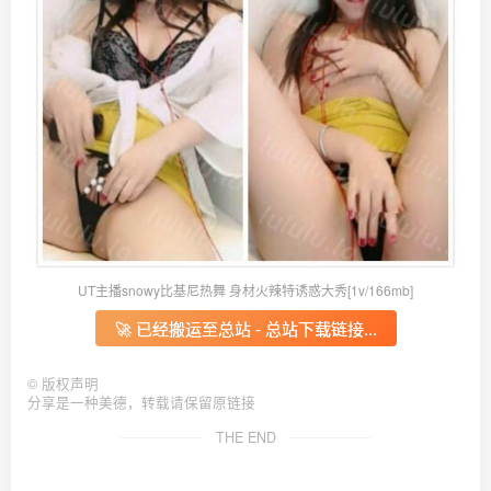
UT主播snowy比基尼热舞 身材火辣特诱惑大秀[1v/166mb]
🚀 已经搬运至总站 - 总站下载链接...
©
版权声明
分享是一种美德，转载请保留原链接
THE END