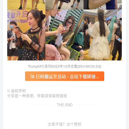
TrumpKFC系列2023年10月合集[35V/4K/33.5G]
🚀 已经搬运至总站 - 总站下载链接...
©
版权声明
分享是一种美德，转载请保留原链接
THE END
文章不错？点个赞呗