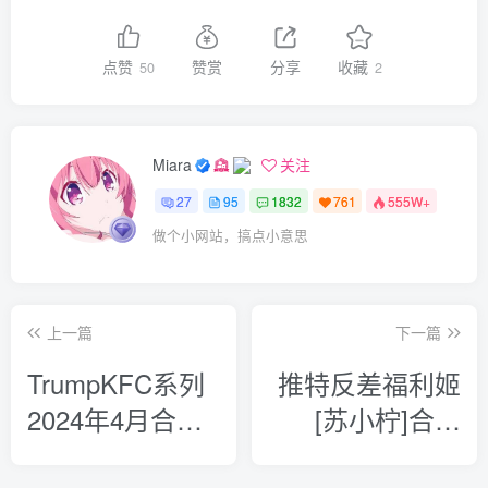
点赞
赞赏
分享
收藏
50
2
Miara
关注
27
95
1832
761
555W+
做个小网站，搞点小意思
上一篇
下一篇
TrumpKFC系列
推特反差福利姬
2024年4月合集
[苏小柠]合集
[33V/4K/33.4G]
[186P/287V/23.7G