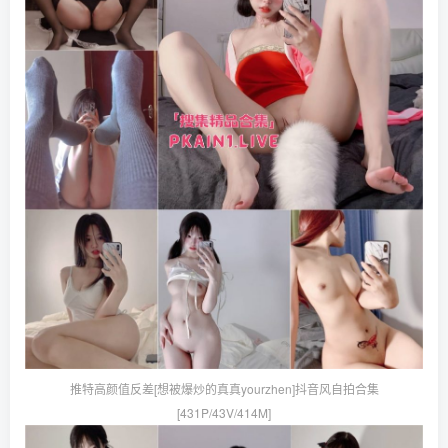
推特高颜值反差[想被爆炒的真真yourzhen]抖音风自拍合集
[431P/43V/414M]