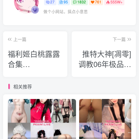
27
95
1832
761
555W+
做个小网站，搞点小意思
上一篇
下一篇
福利姬白桃露露
推特大神[凋零]
合集
调教06年极品妹
[97P/27V/12.6G]
子[咪妮
minimmm2006]
相关推荐
合集
[22P/57V/19.6G]