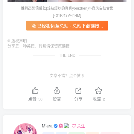
推特高颜值反差[想被爆炒的真真yourzhen]抖音风自拍合集
[431P/43V/414M]
🚀 已经搬运至总站 - 总站下载链接...
©
版权声明
分享是一种美德，转载请保留原链接
THE END
文章不错？点个赞呗
点赞
赞赏
分享
收藏
50
2
Miara
关注