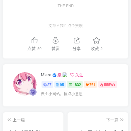
THE END
文章不错？点个赞呗
点赞
赞赏
分享
收藏
50
2
Miara
关注
27
95
1832
761
555W+
做个小网站，搞点小意思
上一篇
下一篇