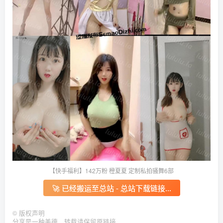
【快手福利】142万粉 橙夏夏 定制私拍骚舞6部
🚀 已经搬运至总站 - 总站下载链接...
©
版权声明
分享是一种美德，转载请保留原链接