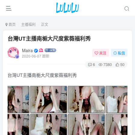
首页
主播福利
正文
台灣UT主播南梔大尺度紫薇福利秀
Maira
关注
私信
2020-06-07 跟新
6
7380
50
台灣UT主播南梔大尺度紫薇福利秀