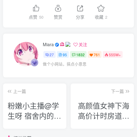
点赞
赞赏
分享
收藏
50
2
Miara
关注
27
95
1832
761
555W+
做个小网站，搞点小意思
上一篇
下一篇
粉嫩小主播@学
高颜值女神下海
生呀 宿舍内的尺
高价计时房道具
度福利秀
自慰福利秀
[2V/683M]