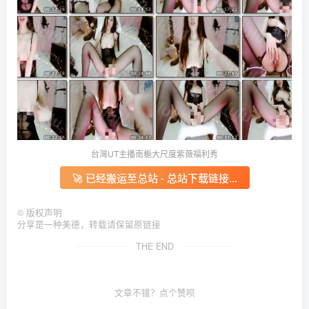
台灣UT主播南梔大尺度紫薇福利秀
🚀 已经搬运至总站 - 总站下载链接...
©
版权声明
分享是一种美德，转载请保留原链接
THE END
文章不错？点个赞呗