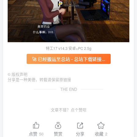
特工17 v14.3 安卓+PC 2.5g
🚀 已经搬运至总站 - 总站下载链接...
©
版权声明
分享是一种美德，转载请保留原链接
THE END
文章不错？点个赞呗
点赞
赞赏
分享
收藏
50
2