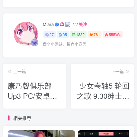
Miara
关注
27
95
1832
761
555W+
做个小网站，搞点小意思
上一篇
下一篇
康乃馨俱乐部
少女卷轴5 轮回
Up3 PC/安卓
之歌 9.30绅士稳
6.2G
定版 150g
相关推荐