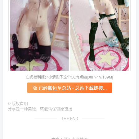
白虎福利姬@小清殿下这个OL有点凶[38P+1V/139M]
🚀 已经搬运至总站 - 总站下载链接...
©
版权声明
分享是一种美德，转载请保留原链接
THE END