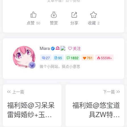
文章不错？点个赞呗
点赞
赞赏
分享
收藏
50
2
Miara
关注
27
95
1832
761
555W+
做个小网站，搞点小意思
上一篇
下一篇
福利姬@习呆呆
福利姬@悠宝道
雷姆婚纱+玉藻
具ZW特写
前 2套合集
[10P+1V/147M]