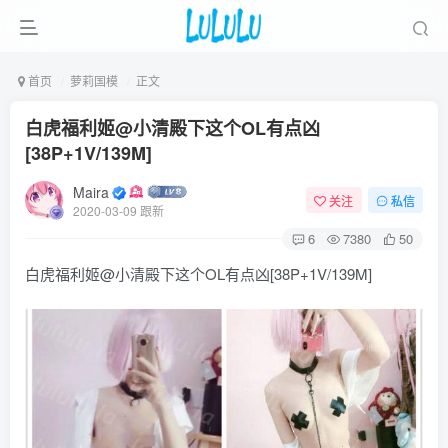
首页
萝莉国模
正文
白虎福利姬@小清殿下这个OL有点凶
[38P+1V/139M]
Maira
关注
私信
2020-03-09 跟新
6
7380
50
白虎福利姬@小清殿下这个OL有点凶[38P+1V/139M]