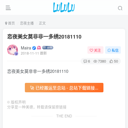
首页
恋夜主播
正文
恋夜美女莫非非一多绣20181110
Maira
关注
私信
2018-11-11 跟新
6
7380
50
恋夜美女莫非非一多绣20181110
🚀 已经搬运至总站 - 总站下载链接...
©
版权声明
分享是一种美德，转载请保留原链接
THE END