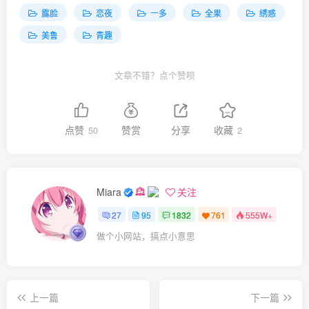
露脸
恋夜
一多
全果
绣惑
美鲁
青趣
文章不错？点个赞呗
点赞
赞赏
分享
收藏
50
2
Miara
关注
27
95
1832
761
555W+
做个小网站，搞点小意思
上一篇
下一篇